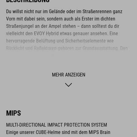
Du willst nicht nur im Gelände oder im Straßenrennen ganz
Vorn mit dabei sein, sondern auch als Erster im dichten
Straßenjungel an der Ampel stehen – dann solltest du dir
vielleicht den EVOY Hybrid etwas genauer ansehen. Eine
hervorragende Belüftung und Sicherheitselemente wie
Rücklicht und Reflektoren gehören zur Grundausstattung. Den
üblichen Standard übertrifft dieser Helm durch das integrierte
MIPS-System, das wirkungsvoll deinen Kopf vor
Rotationskräften schützt.
MEHR ANZEIGEN
MARKE
MIPS
MULTI-DIRECTIONAL IMPACT PROTECTION SYSTEM
Die Marke CUBE steht für innovative und qualitativ
Einige unserer CUBE-Helme sind mit dem MIPS Brain
hochwertige Produkte, welche sich stetig an aktuellen Trends