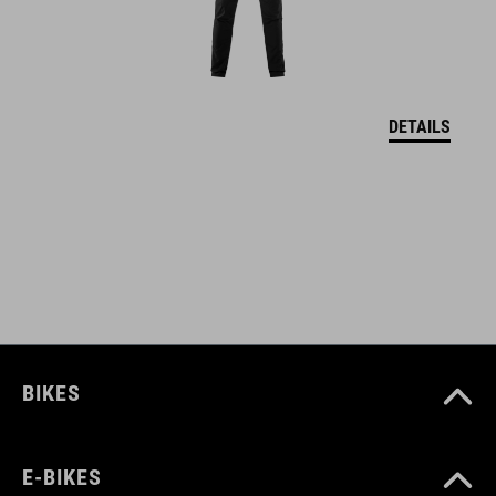
M (52-57)
L (57-62)
DETAILS
MATERIAL
EPS In-Mould
DOWNLOADS
CUBE_Helm_Manual
( PDF 1.50 MB )
BIKES
E-BIKES