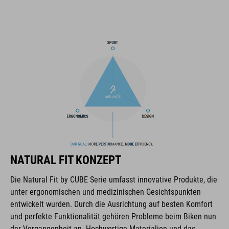
einhändig bedienbares und höhenverstellbares SNAP 360 Fit
System für eine optimale Passform
In-Mould Konstruktion
Flat Divider für die bestmögliche Gurtbandführung
integriertes Rücklicht
herausnehmbare und waschbare Polster
weitere Polsterstärke erhältlich
Rastersteckschloss mit Kinnpolster
NATURAL FIT KONZEPT
Die Natural Fit by CUBE Serie umfasst innovative Produkte, die
Natural Fit Konzept
unter ergonomischen und medizinischen Gesichtspunkten
mattes Finish
entwickelt wurden. Durch die Ausrichtung auf besten Komfort
und perfekte Funktionalität gehören Probleme beim Biken nun
der Vergangenheit an. Hochwertige Materialien und das