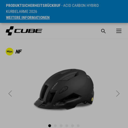
PRODUKTSICHERHEITSRÜCKRUF
- ACID CARBON HYBRID
KURBELARME 2026
WEITERE INFORMATIONEN