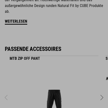
außergewöhnliche Design runden Natural Fit by CUBE Produkte
ARTIKELNUMMER
ab.
16234
WEITERLESEN
FARBE
black
PASSENDE ACCESSOIRES
MTB ZIP OFF PANT
S
GEWICHT
320 g (mit Visier)
GRÖSSE
S (49-55)