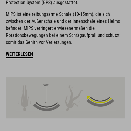
Protection System (BPS) ausgestattet.
orientieren. Durch die enge Zusammenarbeit der Designer in
der Entwicklung von Accessoires und Bikes, sind die Produkte
MIPS ist eine reibungsarme Schale (10-15mm), die sich
perfekt aufeinander abgestimmt und generieren die beste
zwischen der Außenschale und der Innenschale eines Helms
Kombination aus Design, Technik und Usability.
befindet. MIPS verringert erwiesenermaßen die
Rotationsbewegungen bei einem Schrägaufprall und schützt
somit das Gehirn vor Verletzungen.
FEATURES
WEITERLESEN
All Terrain-Helm
MIPS
Insektennetze im Frontbereich
13 große Belüftungsöffnungen
optimierte Ventilationskanäle
abnehmbares Visier