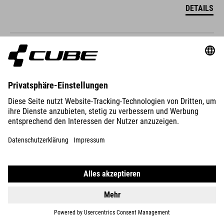
DETAILS
STEREO HYBRID ONE44 HPC
SLX 800
DETAILS