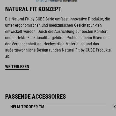
der Entwicklung von Accessoires und Bikes, sind die Produkte
NATURAL FIT KONZEPT
perfekt aufeinander abgestimmt und generieren die beste
Kombination aus Design, Technik und Usability.
Die Natural Fit by CUBE Serie umfasst innovative Produkte, die
unter ergonomischen und medizinischen Gesichtspunkten
entwickelt wurden. Durch die Ausrichtung auf besten Komfort
FEATURES
und perfekte Funktionalität gehören Probleme beim Biken nun
der Vergangenheit an. Hochwertige Materialien und das
verschweißte Konstruktion
außergewöhnliche Design runden Natural Fit by CUBE Produkte
wasserdicht
ab.
WEITERLESEN
abriebfestes Außenmaterial
PVC-frei
trinkblasenkompatibel
PASSENDE ACCESSOIRES
Hüftgurttaschen
HELM TROOPER TM
K
NF Ergonomics Rückensystem