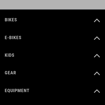
GEWICHT
780 g
BIKES
MATERIAL
E-BIKES
TPU
KIDS
VOLUMEN
GEAR
14 Liter
EQUIPMENT