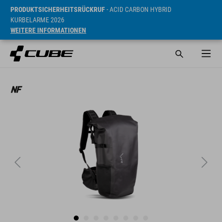
PRODUKTSICHERHEITSRÜCKRUF
- ACID CARBON HYBRID
KURBELARME 2026
WEITERE INFORMATIONEN