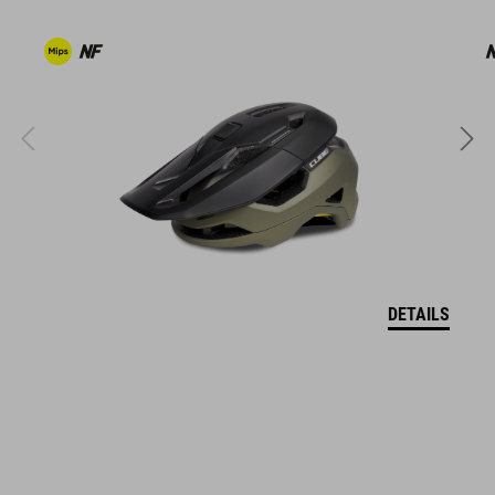
Fach für Rückenprotektor SAS-TEC LB-L
MOLLE-System geeignet für CUBE GEAR BAGS
Werkzeugfach im Hauptfach
reflektierende Elemente
ARTIKELNUMMER
DETAILS
10086
FARBE
black