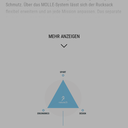
Schmutz. Über das MOLLE-System lässt sich der Rucksack
flexibel erweitern und an jede Mission anpassen. Das separate
Fach für den SAS-TEC LB-L Rückenprotektor sorgt für
zusätzlichen Schutz, wenn es darauf ankommt. Im Hauptfach
bietet ein clever integriertes Werkzeugfach schnellen Zugriff
MEHR ANZEIGEN
auf wichtiges Equipment, während praktische Hüftgurttaschen
und reflektierende Details Komfort und Sicherheit unterwegs
spürbar erhöhen. Robust, smart und voll auf Performance
getrimmt.
MARKE
Die Marke CUBE steht für innovative und qualitativ
hochwertige Produkte, welche sich stetig an aktuellen Trends
orientieren. Durch die enge Zusammenarbeit der Designer in