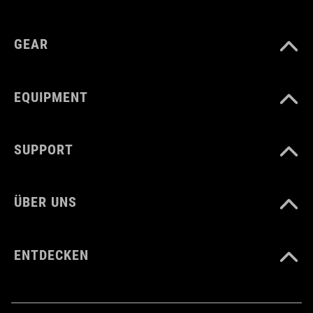
12896
GEAR
GEWICHT
EQUIPMENT
353 g
SUPPORT
GRÖSSE
(BxL) 760 mm / 100 mm
ÜBER UNS
(BxL) 740 mm / 80 mm
ENTDECKEN
MATERIAL
Carbon