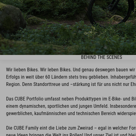
BEHIND THE SCENES
Wir lieben Bikes. Wir leben Bikes. Und genau deswegen bauen wir 
Erfolgs in weit über 60 Ländern stets treu geblieben. Inhabergefü
Region. Denn Standorttreue und –stärkung ist für uns nicht nur 
Das CUBE Portfolio umfasst neben Produkttypen im E-Bike- und Bik
einem dynamischen, sportlichen und jungen Umfeld. Insbesondere
gewerblichen, kaufmännischen und technischen Bereich widerspie
Die CUBE Family eint die Liebe zum Zweirad – egal in welcher For
neue Ideen bringen die Welt ins Rollen! Und unser Ziel ist und ble