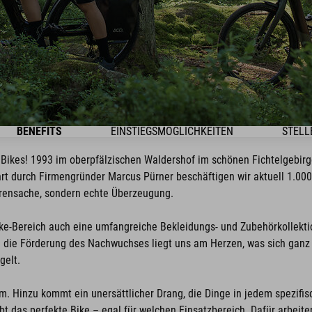
BENEFITS
EINSTIEGSMÖGLICHKEITEN
STELL
Bikes! 1993 im oberpfälzischen Waldershof im schönen Fichtelgebirge
hrt durch Firmengründer Marcus Pürner beschäftigen wir aktuell 1.000
Ehrensache, sondern echte Überzeugung.
e-Bereich auch eine umfangreiche Bekleidungs- und Zubehörkollektion
 die Förderung des Nachwuchses liegt uns am Herzen, was sich ganz 
gelt.
m. Hinzu kommt ein unersättlicher Drang, die Dinge in jedem spezifi
ibt das perfekte Bike – egal für welchen Einsatzbereich. Dafür arbeite