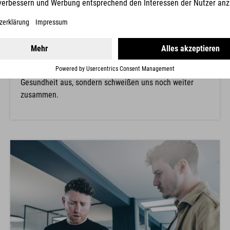
Bikes. Nature. Trails.
Soweit das Auge reicht und direkt
vor der Haustür.
Work Ride Balance?
Bei uns gelebte Praxis. After Work
Rides sowie die gemeinsame Teilnahme an Sport- und
Teamevents wirken sich nicht nur positiv auf deine
Gesundheit aus, sondern schweißen uns noch weiter
zusammen.