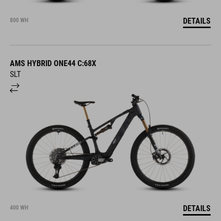
DETAILS
800 WH
AMS HYBRID ONE44 C:68X
SLT
DETAILS
400 WH