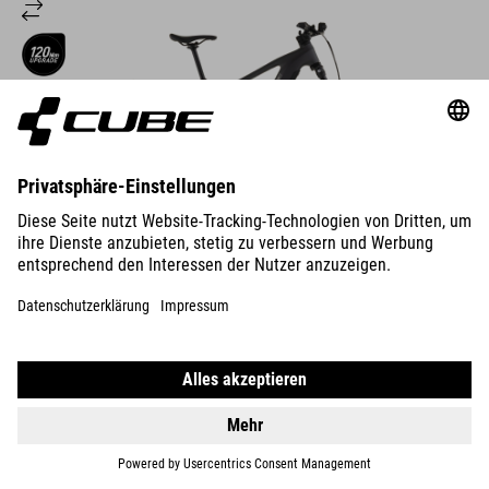
DETAILS
800 WH
STEREO HYBRID ONE44
EXC