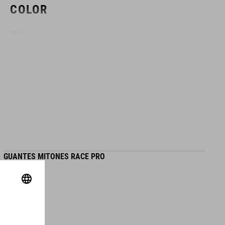
COLOR
grey
TALLA
talla única
GUANTES MITONES RACE PRO