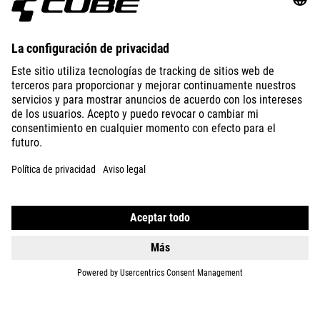
DETALLES
BIKES
E-BIKES
NIÑOS
GEAR