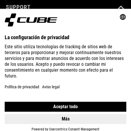
SUPPORT
ABOUT US
EXPLORE
IMPRINT
PRIVACY
EU DATA ACT
PRESS
B2B
CZECH REPUBLIC
ESPAÑOL