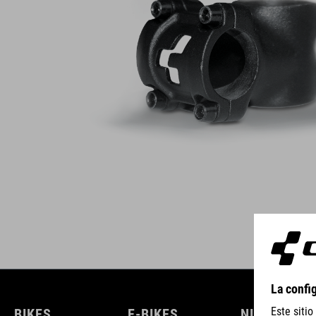
BIKES
E-BIKES
NIÑOS