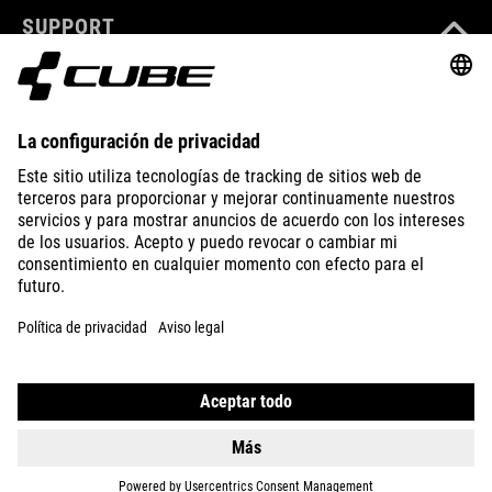
SUPPORT
ABOUT US
EXPLORE
IMPRINT
PRIVACY
EU DATA ACT
PRESS
B2B
CZECH REPUBLIC
ESPAÑOL