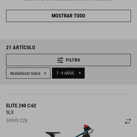
MOSTRAR TODO
21
ARTÍCULO
FILTRO
×
×
7 - 9 AÑOS
Restablecer todos
ELITE 240 C:62
SLX
50999
CZK