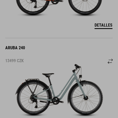
DETALLES
ARUBA 240
13499
CZK