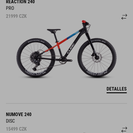
REACTION 240
PRO
21999
CZK
DETALLES
NUMOVE 240
DISC
15499
CZK