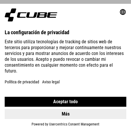
DETALLES
NUMOVE 240
FE
13499
CZK
DETALLES