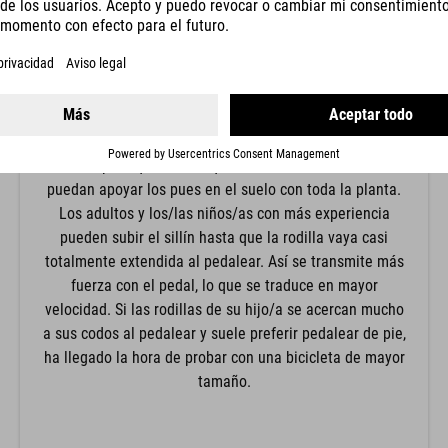
POSICIÓN DE LAS RODILLAS
La posición de las rodillas la marca la altura del sillín.
Para los principiantes recomendamos una altura de
sillín más baja, lo que implica una mayor flexión de
rodillas, para que en cualquier situación de adversidad
puedan apoyar los pues en el suelo con toda la planta.
Los adultos y los/las niños/as con más experiencia
pueden subir el sillín hasta que la rodilla vaya casi
totalmente extendida al pedalear. Así se transmite más
fuerza con el pedal, lo que se traduce en mayor
velocidad. Si las rodillas de su hijo/a se acercan mucho
a sus codos al pedalear y suele preferir pedalear de pie,
ha llegado la hora de probar con una bicicleta de mayor
tamaño.