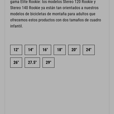
gama Elite Rookie: los modelos Stereo 120 Rookie y
Stereo 140 Rookie ya están tan orientados a nuestros
modelos de bicicletas de montaña para adultos que
ofrecemos estos productos con dos tamaños de cuadro
infantil.
12"
14"
16"
18"
20"
24"
26"
27.5"
29"