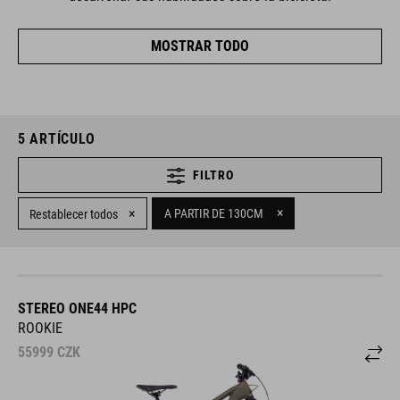
MOSTRAR TODO
5
ARTÍCULO
FILTRO
×
×
A PARTIR DE 130CM
Restablecer todos
STEREO ONE44 HPC
ROOKIE
55999
CZK