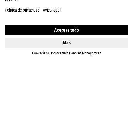
ABOUT US
EXPLORE
IMPRINT
PRIVACY
EU DATA ACT
PRESS
B2B
CZECH REPUBLIC
ESPAÑOL
© 2026
La configuración de privacidad