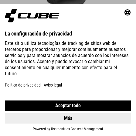
DETALLES
ALFORJA PRO 20/2 CILINK
3.249.00
CZK
DETALLES