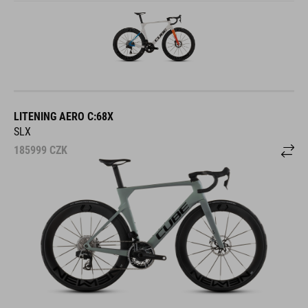
LITENING AERO C:68X
SLX
185999
CZK