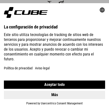
ATTAIN
RACE
28499
CZK