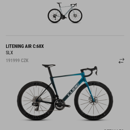
LITENING AIR C:68X
SLX
191999
CZK