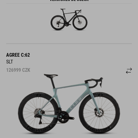
AGREE C:62
SLT
126999
CZK