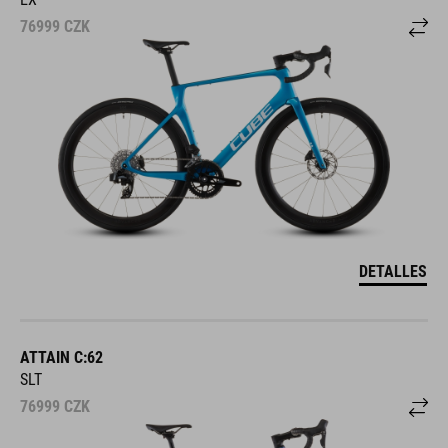
76999
CZK
DETALLES
ATTAIN C:62
SLT
76999
CZK