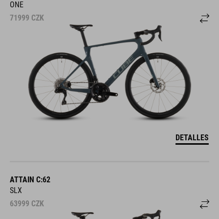
ONE
71999
CZK
DETALLES
ATTAIN C:62
SLX
63999
CZK