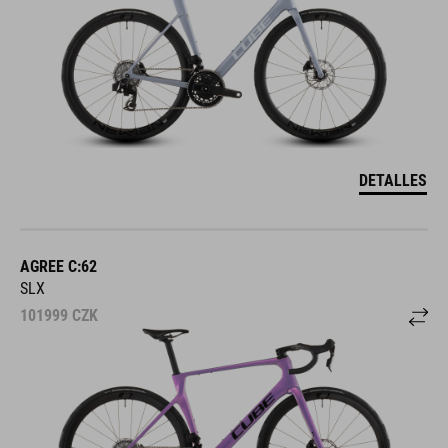
DETALLES
AGREE C:62
SLX
101999
CZK