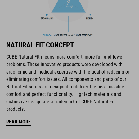
La marca CUBE es sinónimo de productos innovadores y de
alta calidad, basados constantemente en las tendencias
actuales. Gracias a la estrecha colaboración de los
NATURAL FIT CONCEPT
diseñadores en el desarrollo de accesorios y bicicletas, los
productos están perfectamente armonizados y ofrecen la
CUBE Natural Fit means more comfort, more fun and fewer
mejor combinación de diseño, tecnología y usabilidad.
problems. These innovative products were developed with
ergonomic and medical expertise with the goal of reducing or
eliminating comfort issues. All components and parts of our
CARACTERÍSTICAS
Natural Fit series are designed to deliver the best possible
comfort and perfect functionality. Hightech materials and
suela exterior íntegramente de carbono
distinctive design are a trademark of CUBE Natural Fit
cierre milimétrico
products.
READ MORE
horma ergonómica NF
plantilla ergonómica NF