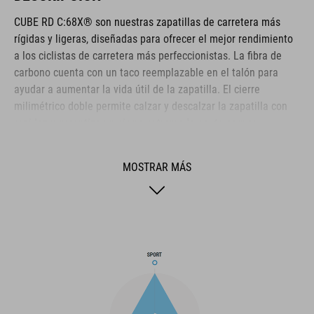
CUBE RD C:68X® son nuestras zapatillas de carretera más
rígidas y ligeras, diseñadas para ofrecer el mejor rendimiento
a los ciclistas de carretera más perfeccionistas. La fibra de
carbono cuenta con un taco reemplazable en el talón para
ayudar a aumentar la vida útil de la zapatilla. El cierre
milimétrico doble permite calzar y descalzar la zapatilla con
rapidez y garantiza un cierre extremadamente seguro,
reforzado por una capa envolvente resistente de Dyneema®
para mayor durabilidad incluso en las condiciones más duras.
MOSTRAR MÁS
La puntera y el contrafuerte están reforzados para mayor
protección, la parte superior está perforada para proporcionar
ventilación y una plantilla ergonómica NF garantiza la mejor
amortiguación y distribución de presión posibles para un
pedaleo óptimo.
MARCA