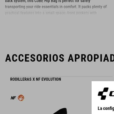
back system, this CUBE Hip Bag is perfect for safely
transporting your ride essentials in comfort. It packs plenty of
practical features into a small space: front pockets with
compartments, mini pockets on the belt, elasticated side
pockets... What's more: it's hydration system-compatible, too.
MARCA
ACCESORIOS APROPIA
La marca CUBE es sinónimo de productos innovadores y de
RODILLERAS X NF EVOLUTION
alta calidad, basados constantemente en las tendencias
actuales. Gracias a la estrecha colaboración de los
diseñadores en el desarrollo de accesorios y bicicletas, los
productos están perfectamente armonizados y ofrecen la
mejor combinación de diseño, tecnología y usabilidad.