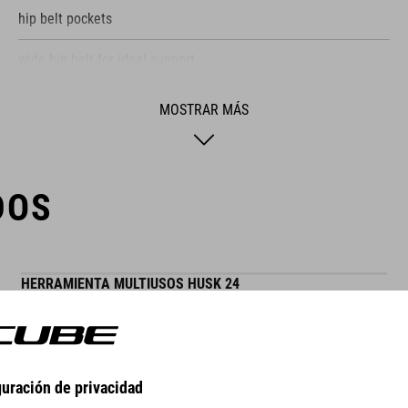
hip belt pockets
wide hip belt for ideal support
elastic side pockets
MOSTRAR MÁS
ventilation through backsystem
light holder
DOS
HERRAMIENTA MULTIUSOS HUSK 24
WINNER