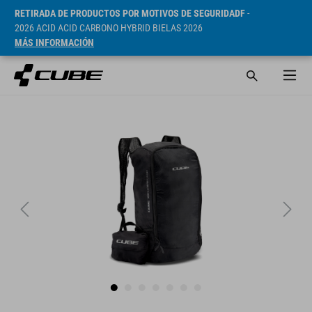
RETIRADA DE PRODUCTOS POR MOTIVOS DE SEGURIDADF
-
2026 ACID ACID CARBONO HYBRID BIELAS 2026
MÁS INFORMACIÓN
PVP* 749 CZK