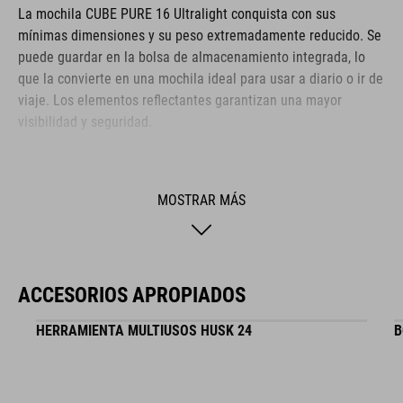
La mochila CUBE PURE 16 Ultralight conquista con sus
mínimas dimensiones y su peso extremadamente reducido. Se
puede guardar en la bolsa de almacenamiento integrada, lo
que la convierte en una mochila ideal para usar a diario o ir de
viaje. Los elementos reflectantes garantizan una mayor
visibilidad y seguridad.
MARCA
MOSTRAR MÁS
La marca CUBE es sinónimo de productos innovadores y de
ACCESORIOS APROPIADOS
alta calidad, basados constantemente en las tendencias
actuales. Gracias a la estrecha colaboración de los
HERRAMIENTA MULTIUSOS HUSK 24
B
diseñadores en el desarrollo de accesorios y bicicletas, los
productos están perfectamente armonizados y ofrecen la
mejor combinación de diseño, tecnología y usabilidad.