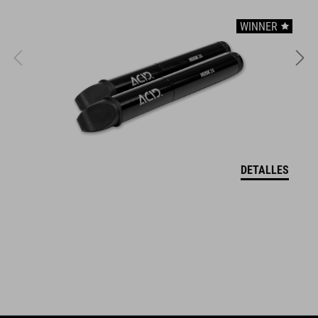
WINNER
CARACTERÍSTICAS
Dispone de elementos reflectantes
incluye bolsa de almacenamiento
asa de transporte y es fácil de guardar
DETALLES
NÚMERO DE ARTÍCULO
12155
COLOR
black