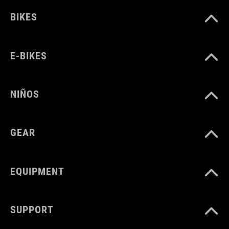
COLOR
BIKES
black
E-BIKES
MATERIAL
TPU
NIÑOS
GEAR
PESO
310 g
EQUIPMENT
VOLUMEN
SUPPORT
3 litres