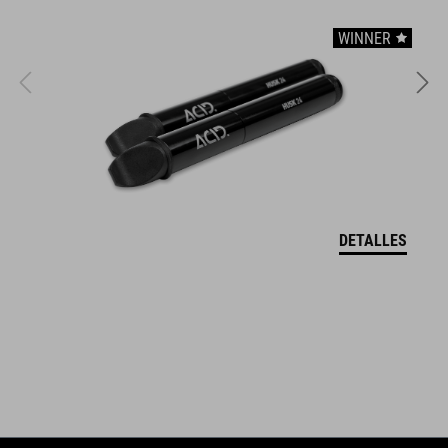
CARACTERÍSTICAS
WINNER
usable as hip bag
usable as handlebar bag
main compartment incl. pocket division
front compartment
reflective elements
DETALLES
fastening straps
NÚMERO DE ARTÍCULO
93790