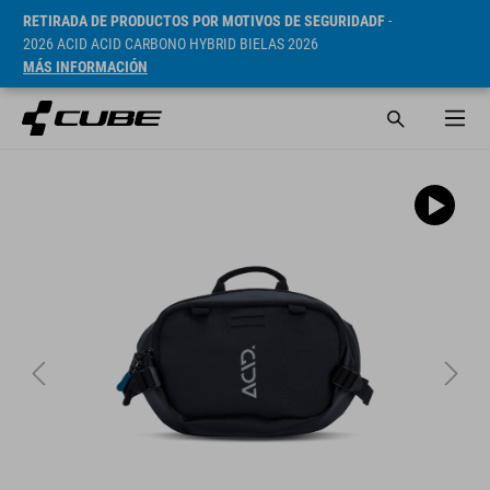
RETIRADA DE PRODUCTOS POR MOTIVOS DE SEGURIDADF
-
2026 ACID ACID CARBONO HYBRID BIELAS 2026
MÁS INFORMACIÓN
PVP* 1249 CZK