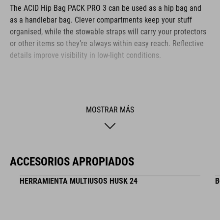
The ACID Hip Bag PACK PRO 3 can be used as a hip bag and
as a handlebar bag. Clever compartments keep your stuff
organised, while the stowable straps will carry your protectors
or other items so they’re always within easy reach. Reflective
details improve visibility in low-light conditions.
MARCA
MOSTRAR MÁS
La marca ACID incluye accesorios y piezas de bicicleta de alta
calidad. Detalles inteligentes, una alta funcionalidad e
ACCESORIOS APROPIADOS
innovaciones sofisticadas caracterizan nuestros productos. Al
mismo tiempo, el diseño sigue manteniendo unas formas
HERRAMIENTA MULTIUSOS HUSK 24
B
claras, puristas, funcionales y exclusivas.