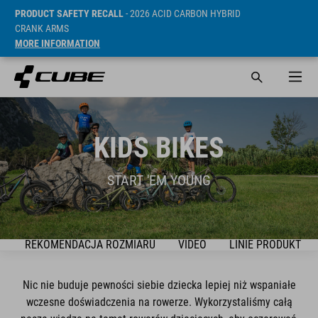
PRODUCT SAFETY RECALL
- 2026 ACID CARBON HYBRID
CRANK ARMS
MORE INFORMATION
KIDS BIKES
START 'EM YOUNG
K
REKOMENDACJA ROZMIARU
VIDEO
LINIE PRODUKTÓW
Nic nie buduje pewności siebie dziecka lepiej niż wspaniałe
wczesne doświadczenia na rowerze. Wykorzystaliśmy całą