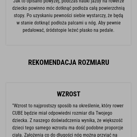
Jak to opisano powyżej, podczas nauki jazdy na rowerze
dziecko powinno móc dotknąć podłoża całą powierzchnią
stopy. Po uzyskaniu pewności siebie wystarczy, że będą
w stanie dotknąć podłoża palcami u nóg. Aby pewnie
pedałować, śródstopie leżeć płasko na pedale.
REKOMENDACJA ROZMIARU
WZROST
"Wzrost to najprostszy sposób na określenie, który rower
CUBE będzie miał odpowiedni rozmiar dla Twojego
dziecka. Z naszego doświadczenia wynika, że większość
dzieci tego samego wzrostu ma dość podobne proporcje
ciała. Założenia co do długości nóg można przyjąć na