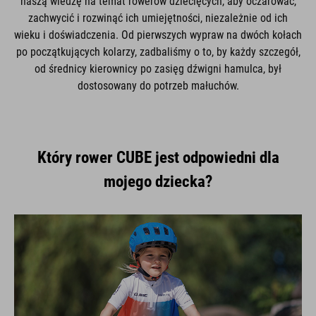
naszą wiedzę na temat rowerów dziecięcych, aby oczarować,
zachwycić i rozwinąć ich umiejętności, niezależnie od ich
wieku i doświadczenia. Od pierwszych wypraw na dwóch kołach
po początkujących kolarzy, zadbaliśmy o to, by każdy szczegół,
od średnicy kierownicy po zasięg dźwigni hamulca, był
dostosowany do potrzeb małuchów.
Który rower CUBE jest odpowiedni dla
mojego dziecka?