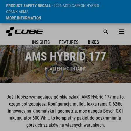
PRODUCT SAFETY RECALL
- 2026 ACID CARBON HYBRID
CRANK ARMS
MORE INFORMATION
INSIGHTS
FEATURES
BIKES
AMS HYBRID 177
FLATTEN MOUNTAINS
Jeśli lubisz wymagające górskie szlaki, AMS Hybrid 177 ma to,
czego potrzebujesz. Konfiguracja mullet, lekka rama C:62®,
innowacyjna kinematyka i geometria, moc napędu Bosch CX i
akumulator 600 Wh... to kompletny pakiet do poskramiania
górskich szlaków na własnych warunkach.