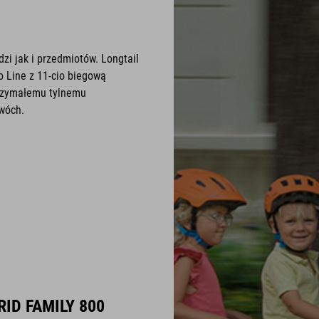
zi jak i przedmiotów. Longtail
o Line z 11-cio biegową
trzymałemu tylnemu
dwóch.
ID FAMILY 800