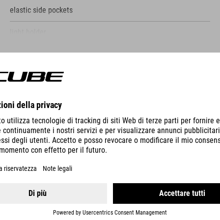
elastic side pockets
light holder
reflective elements
VISUALIZZA PIÙ
mesh back system
snap hook
CASCO LINOK