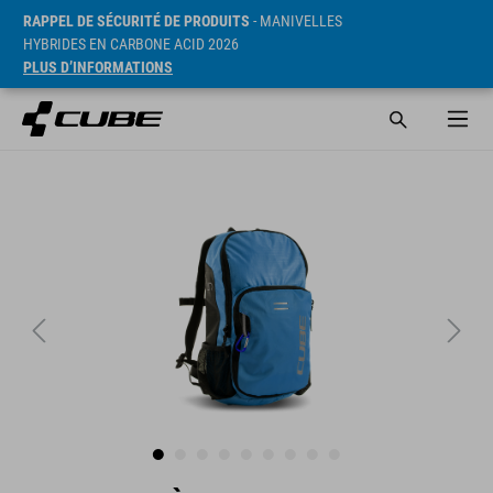
RAPPEL DE SÉCURITÉ DE PRODUITS
- MANIVELLES
HYBRIDES EN CARBONE ACID 2026
PLUS D’INFORMATIONS
PVC* 37 EUR