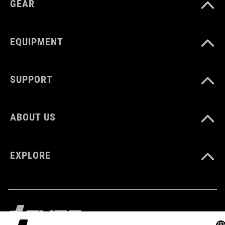
GEAR
blue'n'black
EQUIPMENT
MATÉRIAU
Polyester
SUPPORT
POIDS
ABOUT US
360 g
EXPLORE
VOLUME
6 litres