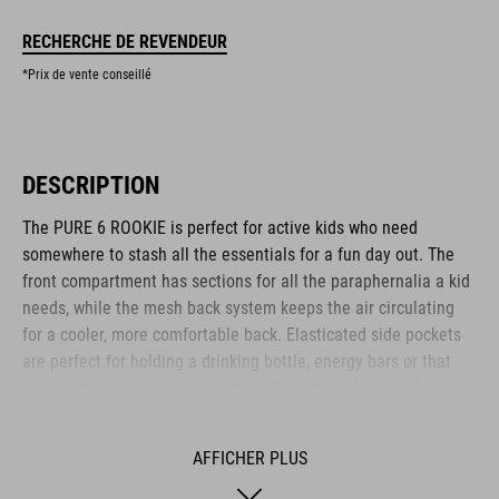
RECHERCHE DE REVENDEUR
*Prix de vente conseillé
DESCRIPTION
The PURE 6 ROOKIE is perfect for active kids who need
somewhere to stash all the essentials for a fun day out. The
front compartment has sections for all the paraphernalia a kid
needs, while the mesh back system keeps the air circulating
for a cooler, more comfortable back. Elasticated side pockets
are perfect for holding a drinking bottle, energy bars or that
all-important pine cone collection. Reflective details add
visibility in low-light conditions for added safety on the roads.
Another clever feature: an emergency whistle is integrated
AFFICHER PLUS
into the chest strap.