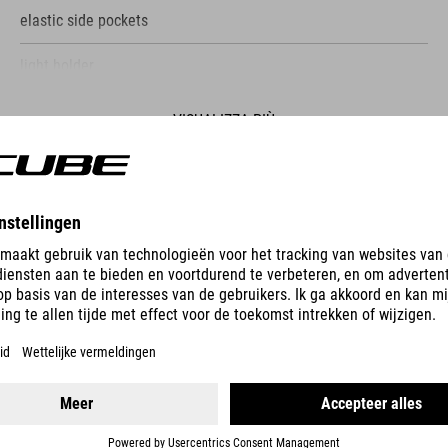
elastic side pockets
light holder
reflective elements
VISUALIZZA PIÙ
mesh back system
snap hook
CASCO LINOK