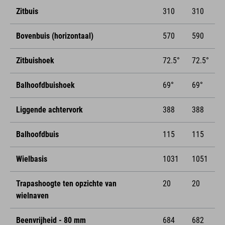
Zitbuis
310
310
Bovenbuis (horizontaal)
570
590
Zitbuishoek
72.5°
72.5°
Balhoofdbuishoek
69°
69°
Liggende achtervork
388
388
Balhoofdbuis
115
115
Wielbasis
1031
1051
Trapashoogte ten opzichte van
20
20
wielnaven
Beenvrijheid - 80 mm
684
682