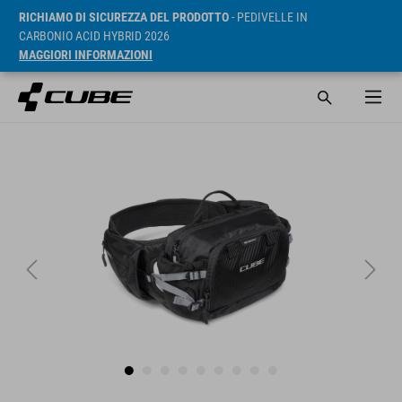
RICHIAMO DI SICUREZZA DEL PRODOTTO
- PEDIVELLE IN
CARBONIO ACID HYBRID 2026
MAGGIORI INFORMAZIONI
RRP* 69.95 EUR