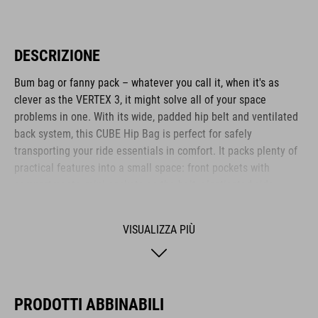
DESCRIZIONE
Bum bag or fanny pack – whatever you call it, when it's as
clever as the VERTEX 3, it might solve all of your space
problems in one. With its wide, padded hip belt and ventilated
back system, this CUBE Hip Bag is perfect for safely
transporting your ride essentials in comfort. It packs plenty of
practical features into a small space: front pockets with
compartments, mini pockets on the belt, elasticated side
pockets... What's more: it's hydration system-compatible, too.
VISUALIZZA PIÙ
MARCA
PRODOTTI ABBINABILI