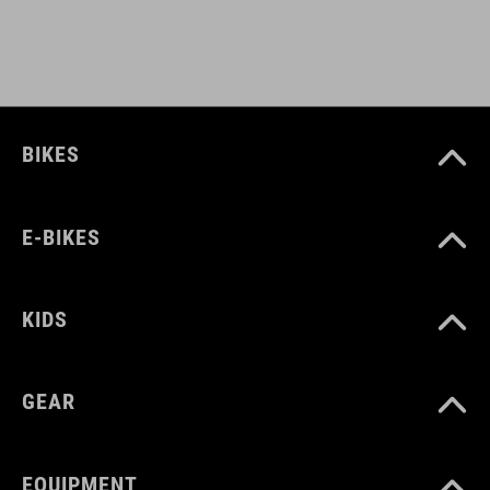
light holder
CODICE ARTICOLO
BIKES
12139
E-BIKES
COLORE
black
KIDS
MATERIALE
GEAR
Polyester
EQUIPMENT