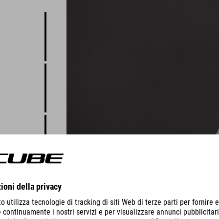
he
ta per
aprendere.