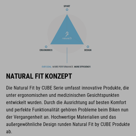
MARKE
Die Marke CUBE steht für innovative und qualitativ
hochwertige Produkte, welche sich stetig an aktuellen Trends
orientieren. Durch die enge Zusammenarbeit der Designer in
der Entwicklung von Accessoires und Bikes, sind die Produkte
perfekt aufeinander abgestimmt und generieren die beste
NATURAL FIT KONZEPT
Kombination aus Design, Technik und Usability.
Die Natural Fit by CUBE Serie umfasst innovative Produkte, die
unter ergonomischen und medizinischen Gesichtspunkten
FEATURES
entwickelt wurden. Durch die Ausrichtung auf besten Komfort
und perfekte Funktionalität gehören Probleme beim Biken nun
Schnürverschluss
der Vergangenheit an. Hochwertige Materialien und das
NF Ergonomics Leisten
außergewöhnliche Design runden Natural Fit by CUBE Produkte
ab.