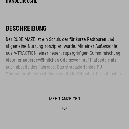
HÄNDLERSUCHE
BESCHREIBUNG
Der CUBE MAZE ist ein Schuh, der für kurze Radtouren und
allgemeine Nutzung konzipiert wurde. Mit einer Außensohle
aus A-TRACTION, einer neuen, supergriffigen Gummimischung,
bietet er außergewöhnlichen Grip sowohl auf Flatpedals als
auch abseits des Fahrrads. Das strapazierfähige PU-
Obermaterial umfasst eine verstärkte Zehenbox für optimalen
Schutz, während eine NF Ergonomics-Innensohle
hervorragende Polsterung und Druckverteilung für Komfort
garantiert. Ein klassischer Schnürverschluss rundet das
MEHR ANZEIGEN
unauffällige, lässige Erscheinungsbild ab. Ideal für diejenigen,
die einen vielseitigen Schuh suchen, der sowohl auf dem
Fahrrad als auch im Alltag überzeugt.