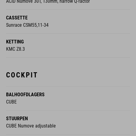
ACID Numove 30T, 130mm, narrow Q-factor
CASSETTE
Sunrace CSM55,11-34
KETTING
KMC Z8.3
COCKPIT
BALHOOFDLAGERS
CUBE
STUURPEN
CUBE Numove adjustable