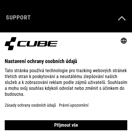
SUPPORT
ABOUT US
EXPLORE
IMPRINT
PRIVACY
EU DATA ACT
PRESS
B2B
IRELAND
ČEŠTINA