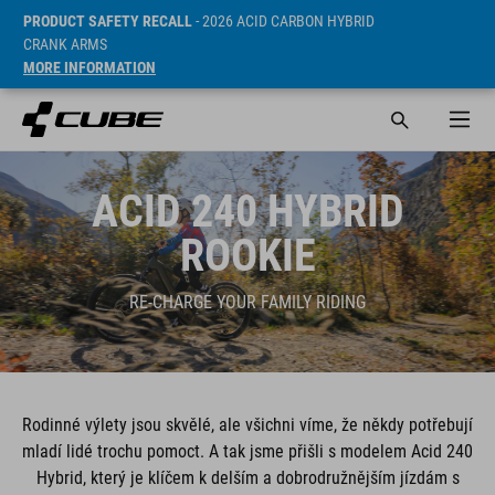
PRODUCT SAFETY RECALL
- 2026 ACID CARBON HYBRID
CRANK ARMS
MORE INFORMATION
ACID 240 HYBRID
ROOKIE
RE-CHARGE YOUR FAMILY RIDING
Rodinné výlety jsou skvělé, ale všichni víme, že někdy potřebují
mladí lidé trochu pomoct. A tak jsme přišli s modelem Acid 240
Hybrid, který je klíčem k delším a dobrodružnějším jízdám s