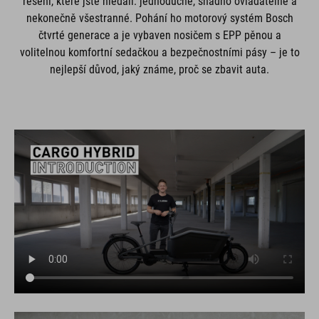
řešení, které jste hledali: jednoduché, snadno ovladatelné a
nekonečně všestranné. Pohání ho motorový systém Bosch
čtvrté generace a je vybaven nosičem s EPP pěnou a
volitelnou komfortní sedačkou a bezpečnostními pásy – je to
nejlepší důvod, jaký známe, proč se zbavit auta.