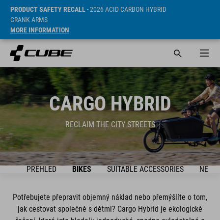
PRODUCT SAFETY RECALL
- 2026 ACID CARBON HYBRID
CRANK ARMS
MORE INFORMATION
CARGO HYBRID
RECLAIM THE CITY STREETS
RES
PŘEHLED
BIKES
SUITABLE ACCESSORIES
NEWS
Potřebujete přepravit objemný náklad nebo přemýšlíte o tom,
jak cestovat společně s dětmi? Cargo Hybrid je ekologické