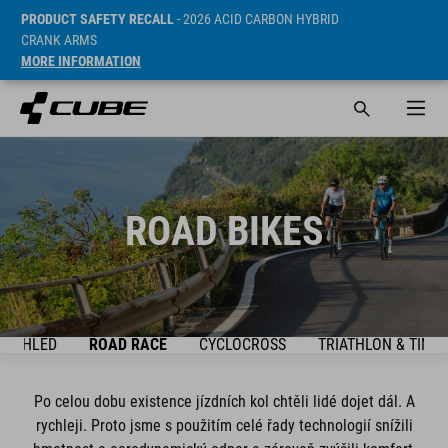
PRODUCT SAFETY RECALL
- 2026 ACID CARBON HYBRID
CRANK ARMS
MORE INFORMATION
ROAD BIKES
PŘEHLED
ROAD RACE
CYCLOCROSS
TRIATHLON & TIME 
Po celou dobu existence jízdních kol chtěli lidé dojet dál. A
rychleji. Proto jsme s použitím celé řady technologií snížili