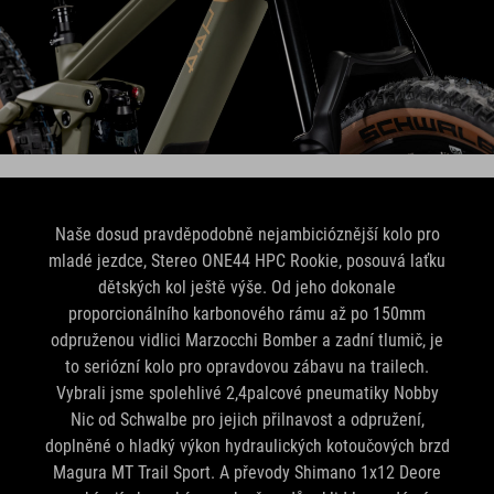
Naše dosud pravděpodobně nejambicióznější kolo pro
mladé jezdce, Stereo ONE44 HPC Rookie, posouvá laťku
dětských kol ještě výše. Od jeho dokonale
proporcionálního karbonového rámu až po 150mm
odpruženou vidlici Marzocchi Bomber a zadní tlumič, je
to seriózní kolo pro opravdovou zábavu na trailech.
Vybrali jsme spolehlivé 2,4palcové pneumatiky Nobby
Nic od Schwalbe pro jejich přilnavost a odpružení,
doplněné o hladký výkon hydraulických kotoučových brzd
Magura MT Trail Sport. A převody Shimano 1x12 Deore