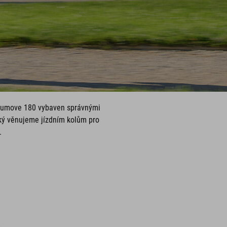
l Numove 180 vybaven správnými
aký věnujeme jízdním kolům pro
.