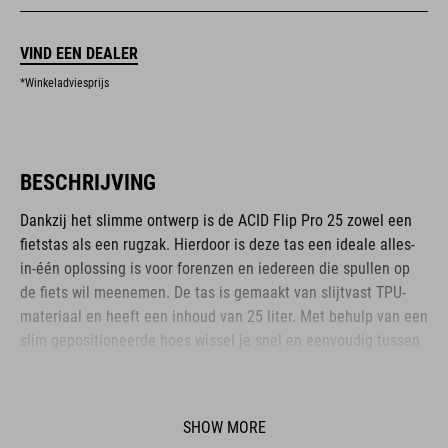
VIND EEN DEALER
*Winkeladviesprijs
BESCHRIJVING
Dankzij het slimme ontwerp is de ACID Flip Pro 25 zowel een
fietstas als een rugzak. Hierdoor is deze tas een ideale alles-
in-één oplossing is voor forenzen en iedereen die spullen op
de fiets wil meenemen. De tas is gemaakt van slijtvast TPU-
materiaal en heeft een inhoud van 25 liter. Met behulp van een
slim gepositioneerde hoes wissel je snel en eenvoudig tussen
fietstas met montagesysteem of rugzak met het Natural Fit-
draagsysteem. Het CILink-bevestigingssysteem is te gebruiken
met de ACID SIC 2.0 en vergelijkbare bagagedragers, zodat je
SHOW MORE
de tas snel en veilig kunt bevestigen en losmaken. De