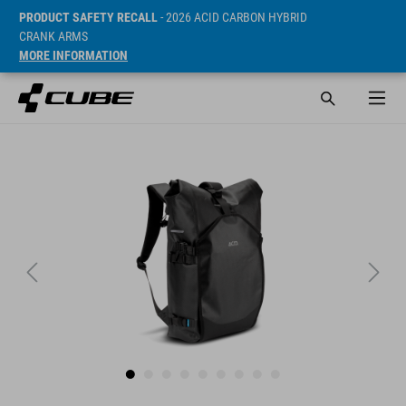
PRODUCT SAFETY RECALL
- 2026 ACID CARBON HYBRID
CRANK ARMS
MORE INFORMATION
Prijs* 99.95 EUR