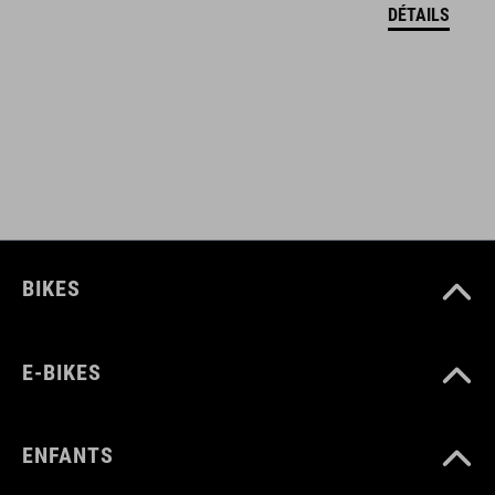
DÉTAILS
autocollants réfléchissants
filets anti-insectes sur la partie avant
visière amovible
SNAP 360 Fit System réglable d'une seule main pour un
ajustement parfait
double construction In-Mould
BIKES
séparateurs plats pour un guidage optimisé des sangles
coussinets amovibles et lavables
E-BIKES
autres épaisseurs de coussinets disponibles
ENFANTS
système de fixation X-Lock