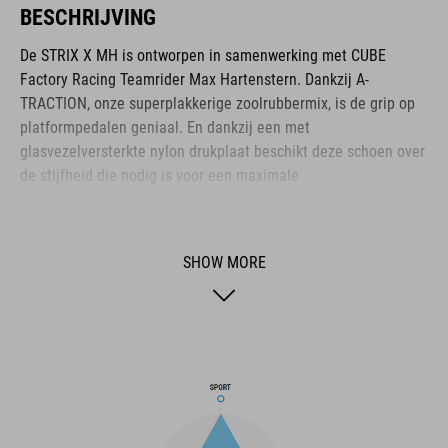
BESCHRIJVING
De STRIX X MH is ontworpen in samenwerking met CUBE
Factory Racing Teamrider Max Hartenstern. Dankzij A-
TRACTION, onze superplakkerige zoolrubbermix, is de grip op
platformpedalen geniaal. En dankzij een met
glasvezelversterkte nylon drukplaat beschikt deze schoen over
de stijfheid die nodig is voor een maximale
krachtoverbrenging. Een Natural Fit-inlegzool draagt zorg voor
de best mogelijke demping en drukverdeling. De vetersluiting
waarborgt niet alleen snel aan- en uittrekken, maar biedt ook
SHOW MORE
een gepersonaliseerde drukverdeling. Versterkingen rondom
hielkuip, neus en voetboog bieden extra bescherming. Een
middenzool van schokabsorberende EVA-materiaal verhoogt
het comfort. Het bovenwerk van PU-materiaal zorgt voor de
sterkte die nodig is om de zwaarste afdalingen te doorstaan.
BRAND