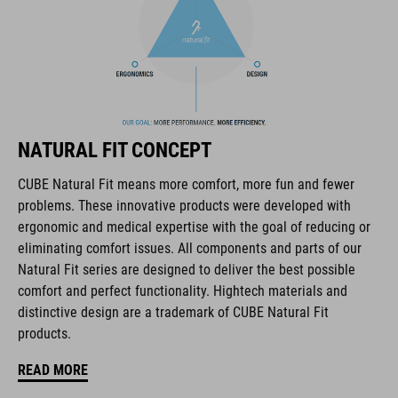
The CUBE brand is synonymous with innovative, high-quality
products geared to all the latest trends. Our designers
collaborate closely to create bikes and accessories that
NATURAL FIT CONCEPT
coordinate seamlessly, combining design, technology and
usability for the perfect balance between form and function.
CUBE Natural Fit means more comfort, more fun and fewer
problems. These innovative products were developed with
ergonomic and medical expertise with the goal of reducing or
FEATURES
eliminating comfort issues. All components and parts of our
Natural Fit series are designed to deliver the best possible
vetersluiting
comfort and perfect functionality. Hightech materials and
ergonomische Natural Fit-leest
distinctive design are a trademark of CUBE Natural Fit
products.
Natural Fit-inlegzool
READ MORE
verstevigde enkelsectie