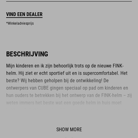
VIND EEN DEALER
*Winkeladviesprijs
BESCHRIJVING
Mijn kinderen en ik zijn behoorlijk trots op de nieuwe FINK-
helm. Hij ziet er echt sportief uit en is supercomfortabel. Het
beste? Wij hebben geholpen bij de ontwikkeling! De
ontwerpers van CUBE gingen speciaal op pad om kinderen en
hun ouders te betrekken bij het ontwerp van de FINK-helm – zij
weten immers het beste wat een goede helm in huis moet
hebben. Zo hebben junior-rijders precies gekregen waarom ze
gevraagd hebben.
SHOW MORE