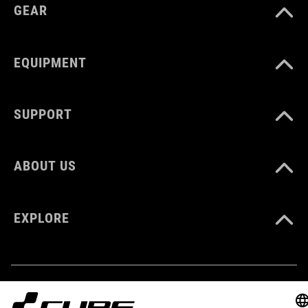
Natural Fit-concept
GEAR
glanzende afwerking
EQUIPMENT
ART. NR.
SUPPORT
16251
ABOUT US
GEWICHT
225 g
EXPLORE
KLEUR
pink