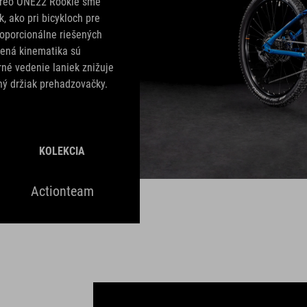
tereo ONE22 Rookie sme
, ako pri bicykloch pre
roporcionálne riešených
žená kinematika sú
né vedenie laniek znižuje
ný držiak prehadzovačky.
KOLEKCIA
Actionteam