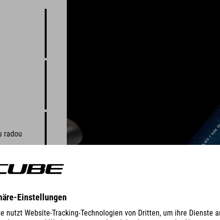
u radou
mu určite