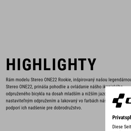
HIGHLIGHTY
Rám modelu Stereo ONE22 Rookie, inšpirovaný našou legendárno
Stereo ONE22, prináša pohodlie a ovládanie nášho ikonického
odpruženého bicykla na dosah mladším a nižším jazdcom. S ľahko
nastaviteľným odpružením a lakovaný vo farbách nášho Actiontea
podporí ich nadšenie pre dobrodružstvo.