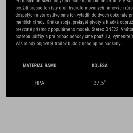
Pri našich detských bicykloch sme na ničom nešetrili. Pre S
použili presne ten istý druh hydroformovaných rámových rúrok
dospelých a starostlivo sme ich vyladili do dvoch dokonale p
menších rámov. Krátke spoje, prekryté pivoty a hladká odpru
prevzaté priamo z populárneho modelu Stereo ONE22. Vnútor
potrebu údržby a pre prípad nehody sme použili aj vymeniteľ
Váš mladý objaviteľ trailov bude z neho úplne nadšený...
MATERIÁL RÁMU
KOLESÁ
HPA
27.5"