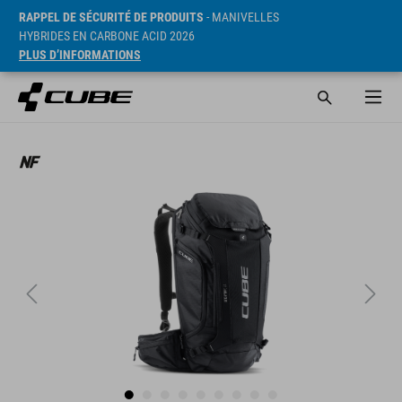
RAPPEL DE SÉCURITÉ DE PRODUITS
- MANIVELLES
HYBRIDES EN CARBONE ACID 2026
PLUS D’INFORMATIONS
PVC* 159.95 EUR