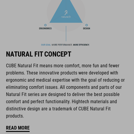
haute qualité qui sont toujours orientés sur les tendances
actuelles. Les produits sont parfaitement ajustés les uns aux
autres par la coopération étroite des designers dans le
développement des accessoires et des vélos et engendrent
ainsi la meilleure combinaison en matière de design, de
technique et d’utilisabilité.
NATURAL FIT CONCEPT
CARACTÉRISTIQUES
CUBE Natural Fit means more comfort, more fun and fewer
problems. These innovative products were developed with
padded battery pocket compatible with Bosch Powertube 750
ergonomic and medical expertise with the goal of reducing or
back protector (SAS-Tec LB-XL)
eliminating comfort issues. All components and parts of our
Natural Fit series are designed to deliver the best possible
display pocket
comfort and perfect functionality. Hightech materials and
distinctive design are a trademark of CUBE Natural Fit
removable helmet holder
products.
hydration bladder compatible
READ MORE