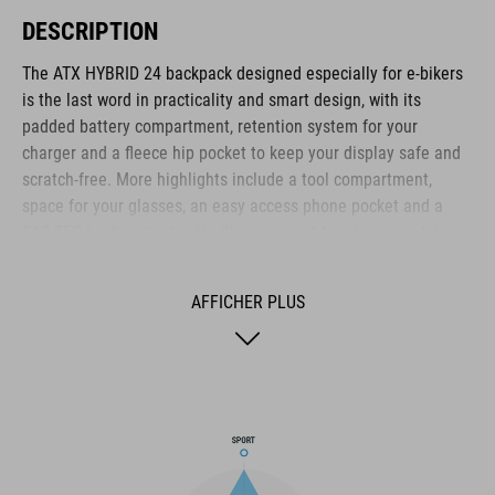
DESCRIPTION
The ATX HYBRID 24 backpack designed especially for e-bikers
is the last word in practicality and smart design, with its
padded battery compartment, retention system for your
charger and a fleece hip pocket to keep your display safe and
scratch-free. More highlights include a tool compartment,
space for your glasses, an easy access phone pocket and a
SAS-TEC back protector. You’ll never want to ride your e-bike
without it! Practical MOLLE-System are perfect for strapping
on extra equipment should you need it.
AFFICHER PLUS
MARQUE
La marque CUBE est synonyme de produits innovants et de