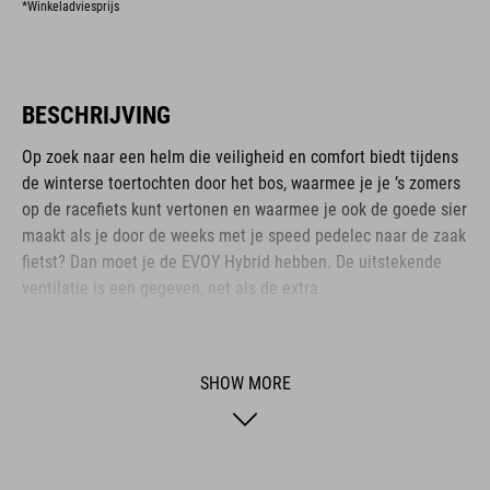
*Winkeladviesprijs
BESCHRIJVING
Op zoek naar een helm die veiligheid en comfort biedt tijdens
de winterse toertochten door het bos, waarmee je je ’s zomers
op de racefiets kunt vertonen en waarmee je ook de goede sier
maakt als je door de weeks met je speed pedelec naar de zaak
fietst? Dan moet je de EVOY Hybrid hebben. De uitstekende
ventilatie is een gegeven, net als de extra
veiligheidselementen als een achterlicht, reflecterende
applicaties en het geïntegreerde MIPS-systeem, dat bij een val
de gevaarlijke rotatiekrachten absorbeert.
SHOW MORE
BRAND