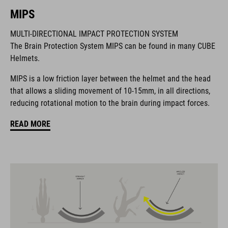
MIPS
MULTI-DIRECTIONAL IMPACT PROTECTION SYSTEM
The CUBE brand is synonymous with innovative, high-quality
The Brain Protection System MIPS can be found in many CUBE
products geared to all the latest trends. Our designers
Helmets.
collaborate closely to create bikes and accessories that
coordinate seamlessly, combining design, technology and
MIPS is a low friction layer between the helmet and the head
usability for the perfect balance between form and function.
that allows a sliding movement of 10-15mm, in all directions,
reducing rotational motion to the brain during impact forces.
FEATURES
READ MORE
allround-helm, MIPS, geïntegreerd insectennetje, 13 grote
ventilatieopeningen, verbeterde ventilatiekanalen, afneembare
zonneklep, in hoogte en breedte verstelbaar en met één hand
te bedienen SNAP 360 fit-systeem, in-mould-constructie,
sluitbandjes met platte geleiders, met achterlicht voor extra
zichtbaarheid, uitneembare en wasbare kussentjes,
dikkere/dunnere kussentjes leverbaar, ratelsluiting bij de kin
met zacht stoffen omhulsel, Natural Fit-concept, matte