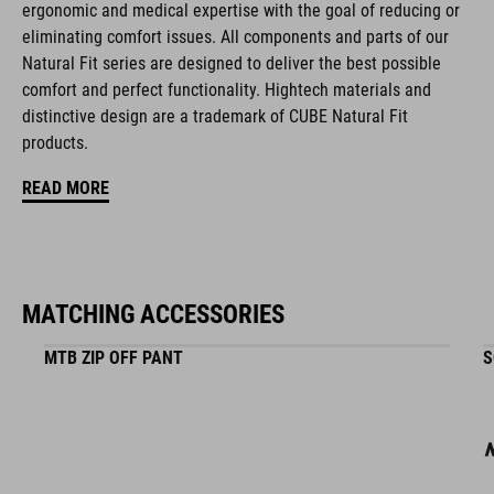
MAAT
ergonomic and medical expertise with the goal of reducing or
eliminating comfort issues. All components and parts of our
S (49-55) - M (52-57) - L (57-62)
Natural Fit series are designed to deliver the best possible
comfort and perfect functionality. Hightech materials and
distinctive design are a trademark of CUBE Natural Fit
MATERIAAL
products.
EPS in-mould
READ MORE
DOWNLOADS
CUBE_Helmet_Manual
( PDF 1.50 MB )
MATCHING ACCESSORIES
MTB ZIP OFF PANT
S