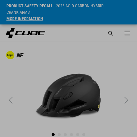
PRODUCT SAFETY RECALL
- 2026 ACID CARBON HYBRID
CRANK ARMS
MORE INFORMATION
Prijs* 2249 CZK