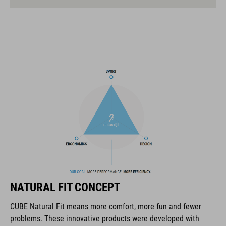
afwerking
ART. NR.
16234
GEWICHT
270 g (met zonneklep)
KLEUR
NATURAL FIT CONCEPT
black
CUBE Natural Fit means more comfort, more fun and fewer
problems. These innovative products were developed with