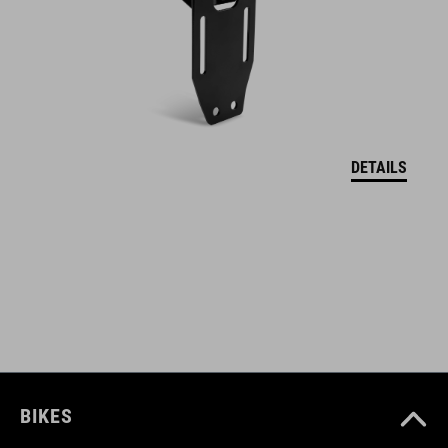
Acid FILink, aluminium G-haak, reflecterende applicaties
ART. NR.
93166
DETAILS
GEWICHT
124 g
KLEUR
black
BIKES
MAAT