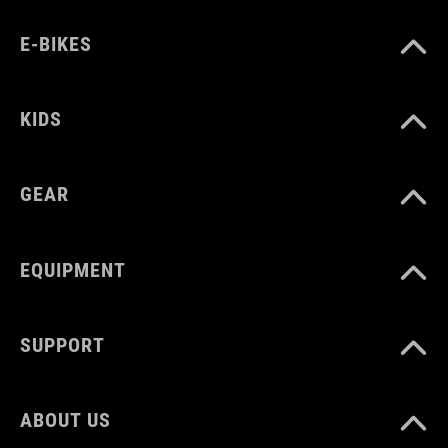
(LxWxH) 7,8 x 7,8 x 2,7 cm
E-BIKES
MATERIAAL
KIDS
polyester, TPU
GEAR
MAX. BELASTING
7 kg
EQUIPMENT
SUPPORT
ABOUT US