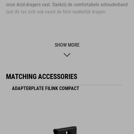
onze Acid-dragers vast. Dankzij de comfortabele schouderband
laat de tas zich ook naast de fiets makkelijk dragen.
BRAND
SHOW MORE
ACID is our range of premium-quality bike accessories and
components. The brand stands for high-performing products
MATCHING ACCESSORIES
packed with clever details and smart innovations. All of our
designs follow the same approach: keep it clear, clean,
ADAPTERPLATE FILINK COMPACT
functional and unique.
FEATURES
waterdicht, slijtvast buitenmateriaal, PVC-vrij, schouderband,