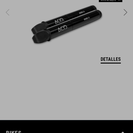
productos están perfectamente armonizados y ofrecen la
mejor combinación de diseño, tecnología y usabilidad.
CARACTERÍSTICAS
Main compartment incl. pocket division
wide hip belt for ideal hold
DETALLES
light holder
fastening straps, reflective elements
NÚMERO DE ARTÍCULO
12115