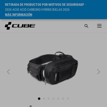
RETIRADA DE PRODUCTOS POR MOTIVOS DE SEGURIDADF
-
2026 ACID ACID CARBONO HYBRID BIELAS 2026
MÁS INFORMACIÓN
PVP* 49.95 EUR