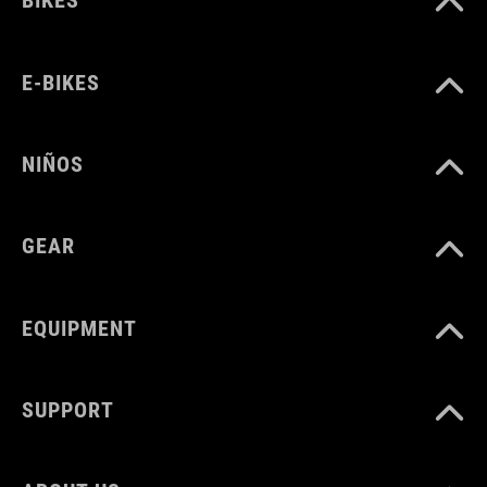
BIKES
COLOR
E-BIKES
black
NIÑOS
MATERIAL
Polyester
GEAR
PESO
EQUIPMENT
290 g
SUPPORT
VOLUMEN
2 litres