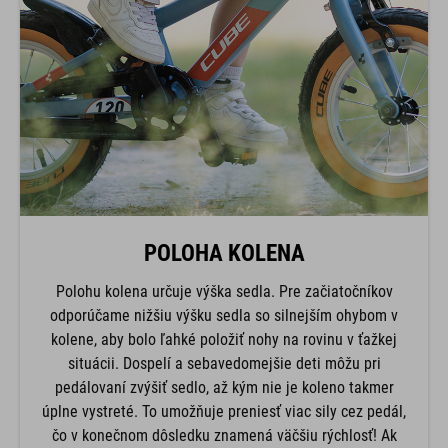
POLOHA KOLENA
Polohu kolena určuje výška sedla. Pre začiatočníkov
odporúčame nižšiu výšku sedla so silnejším ohybom v
kolene, aby bolo ľahké položiť nohy na rovinu v ťažkej
situácii. Dospelí a sebavedomejšie deti môžu pri
pedálovaní zvýšiť sedlo, až kým nie je koleno takmer
úplne vystreté. To umožňuje preniesť viac sily cez pedál,
čo v konečnom dôsledku znamená väčšiu rýchlosť! Ak