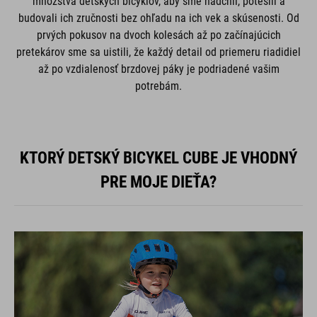
množstva detských bicyklov, aby sme nadchli, potešili a
budovali ich zručnosti bez ohľadu na ich vek a skúsenosti. Od
prvých pokusov na dvoch kolesách až po začínajúcich
pretekárov sme sa uistili, že každý detail od priemeru riadidiel
až po vzdialenosť brzdovej páky je podriadené vašim
potrebám.
KTORÝ DETSKÝ BICYKEL CUBE JE VHODNÝ
PRE MOJE DIEŤA?