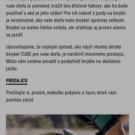
vaše dieťa je potrebné zvážiť dva kľúčové faktory: ako ho bude
používať a aká je jeho výška? Pre ich radosť z jazdy na bicykli
je nevyhnutné, aby vaše dieťa malo bicykel správnej veľkosti.
Bicykel sa nielen ľahšie ovláda, ale uľahčuje aj proces učenia
sa jazdiť.
Upozorňujeme, že najlepší spôsob, ako nájsť vhodný detský
bicykel CUBE pre vaše dieťa, je navštíviť miestneho predajcu.
Môžu vám osobne poradiť a poskytnúť bicykle na skúšobnú
jazdu.
PREDAJCU
Prečítajte si, prosím, niekoľko pokynov a tipov, ktoré vám
pomôžu začať.