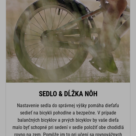
SEDLO & DĹŽKA NÔH
Nastavenie sedla do správnej výšky pomáha dieťaťu
sedieť na bicykli pohodlne a bezpečne. V prípade
balančných bicyklov a prvých bicyklov by vaše dieťa
malo byť schopné pri sedení v sedle položiť obe chodidlá
rovno na zem. Pomôže im to pri učení sa rovnovážnych