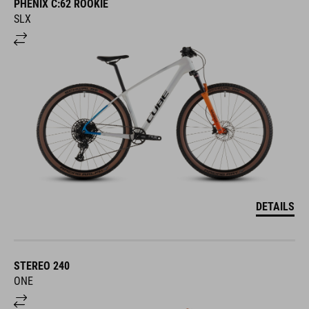
PHENIX C:62 ROOKIE
SLX
DETAILS
STEREO 240
ONE