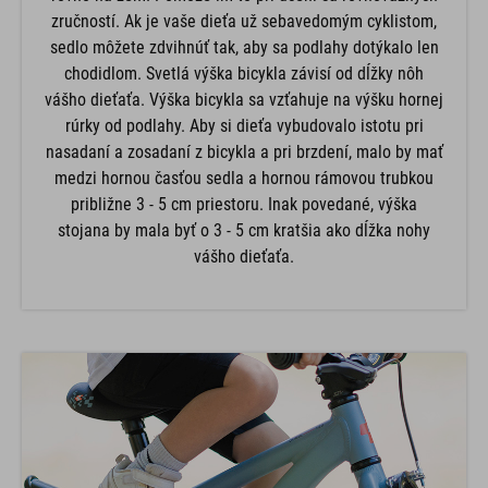
zručností. Ak je vaše dieťa už sebavedomým cyklistom,
sedlo môžete zdvihnúť tak, aby sa podlahy dotýkalo len
chodidlom. Svetlá výška bicykla závisí od dĺžky nôh
vášho dieťaťa. Výška bicykla sa vzťahuje na výšku hornej
rúrky od podlahy. Aby si dieťa vybudovalo istotu pri
nasadaní a zosadaní z bicykla a pri brzdení, malo by mať
medzi hornou časťou sedla a hornou rámovou trubkou
približne 3 - 5 cm priestoru. Inak povedané, výška
stojana by mala byť o 3 - 5 cm kratšia ako dĺžka nohy
vášho dieťaťa.