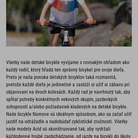
Všetky naše detské bicykle vyvíjame s rovnakým ohľadom ako
každý rodič, ktorý hľadá ten správny bicykel pre svoje dieťa.
Preto je naša ponuka detských bicyklov taká rozmanitá,
pretože každé dieťa je jedinečné a zaslúži si užiť si zábavu pri
objavovaní na dvoch kolesách. Každý rad je navrhnutý tak, aby
spĺňal potreby konkrétnych vekových skupín, jazdeckých
schopností a/alebo požiadaviek kladených na detské bicykle.
Naše bicykle Numove sú ideálnym spôsobom, ako sa začať učiť
jazdiť na odrážadle a nadobúdať cyklistické zručnosti. Všetky
naše modely Acid sú skonštruované tak, aby vydržali
každodenné hrubé zaobchádzanie, od jazdy na bicykli do školy,