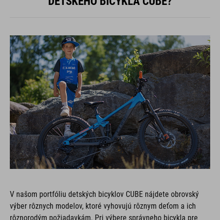
DETSKÉHO BICYKLA CUBE?
V našom portfóliu detských bicyklov CUBE nájdete obrovský
výber rôznych modelov, ktoré vyhovujú rôznym deťom a ich
rôznorodým požiadavkám. Pri výbere správneho bicykla pre