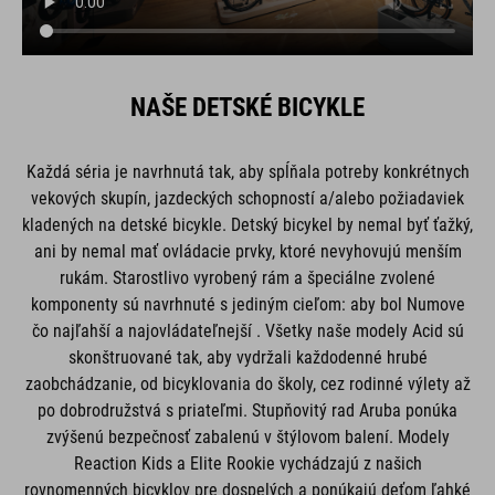
NAŠE DETSKÉ BICYKLE
Každá séria je navrhnutá tak, aby spĺňala potreby konkrétnych
vekových skupín, jazdeckých schopností a/alebo požiadaviek
kladených na detské bicykle. Detský bicykel by nemal byť ťažký,
ani by nemal mať ovládacie prvky, ktoré nevyhovujú menším
rukám. Starostlivo vyrobený rám a špeciálne zvolené
komponenty sú navrhnuté s jediným cieľom: aby bol Numove
čo najľahší a najovládateľnejší . Všetky naše modely Acid sú
skonštruované tak, aby vydržali každodenné hrubé
zaobchádzanie, od bicyklovania do školy, cez rodinné výlety až
po dobrodružstvá s priateľmi. Stupňovitý rad Aruba ponúka
zvýšenú bezpečnosť zabalenú v štýlovom balení. Modely
Reaction Kids a Elite Rookie vychádzajú z našich
rovnomenných bicyklov pre dospelých a ponúkajú deťom ľahké