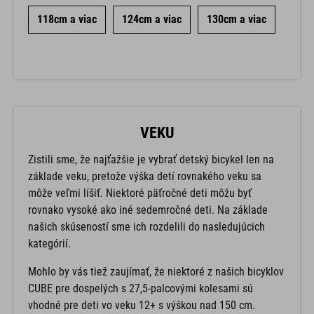
118cm a viac
124cm a viac
130cm a viac
VEKU
Zistili sme, že najťažšie je vybrať detský bicykel len na
základe veku, pretože výška detí rovnakého veku sa
môže veľmi líšiť. Niektoré päťročné deti môžu byť
rovnako vysoké ako iné sedemročné deti. Na základe
našich skúseností sme ich rozdelili do nasledujúcich
kategórií.
Mohlo by vás tiež zaujímať, že niektoré z našich bicyklov
CUBE pre dospelých s 27,5-palcovými kolesami sú
vhodné pre deti vo veku 12+ s výškou nad 150 cm.