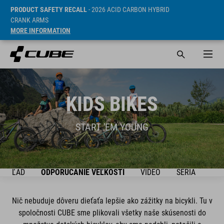
PRODUCT SAFETY RECALL
- 2026 ACID CARBON HYBRID
CRANK ARMS
MORE INFORMATION
KIDS BIKES
START 'EM YOUNG
REHĽAD
ODPORÚČANIE VEĽKOSTI
VIDEO
SÉRIA
BIK
Nič nebuduje dôveru dieťaťa lepšie ako zážitky na bicykli. Tu v
spoločnosti CUBE sme plikovali všetky naše skúsenosti do