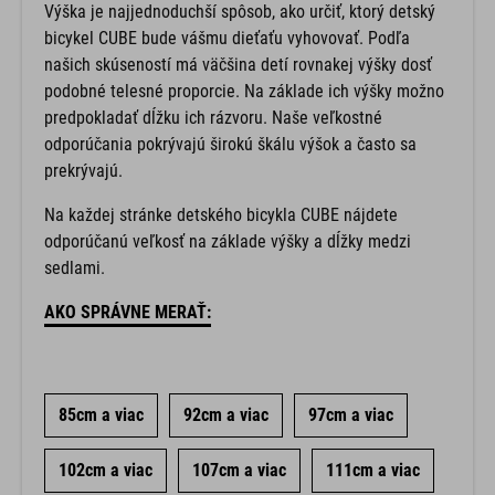
Výška je najjednoduchší spôsob, ako určiť, ktorý detský
bicykel CUBE bude vášmu dieťaťu vyhovovať. Podľa
našich skúseností má väčšina detí rovnakej výšky dosť
podobné telesné proporcie. Na základe ich výšky možno
predpokladať dĺžku ich rázvoru. Naše veľkostné
odporúčania pokrývajú širokú škálu výšok a často sa
prekrývajú.
Na každej stránke detského bicykla CUBE nájdete
odporúčanú veľkosť na základe výšky a dĺžky medzi
sedlami.
AKO SPRÁVNE MERAŤ:
85cm a viac
92cm a viac
97cm a viac
102cm a viac
107cm a viac
111cm a viac