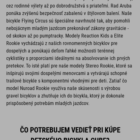
cez rodinné výlety až po dobrodružstvá s priateľmi. Rad Aruba
ponúka zvýšenú bezpečnosť zabalenú v štýlovom balení. Naše
bicykle Flying Circus sú špeciálne navrhnuté tak, aby pomohli
nebojácnym mladým jazdcom prekonávať zákony gravitácie -
od skokov až po pumptracky. Modely Reaction Kids a Elite
Rookie vychádzajú z našich rovnomenných bicyklov pre
dospelých a ponúkajú deťom ľahké možnosti terénnej
cyklistiky s proporciami ideálnymi na absolvovanie ich prvých
pretekov. To isté platí pre naše modely Stereo Rookie, ktoré sa
inšpirujú svojimi dospelými menovcami a vytvárajú schopné
trailové bicykle s komponentmi vhodnými pre deti. Zatiaľ čo
model Nuroad Rookie využíva naše skúsenosti s výrobou
gravel bicyklov a zhutňuje ich do bicykla, ktorý je dokonale
prispôsobený potrebám mladých jazdcov.
ČO POTREBUJEM VEDIEŤ PRI KÚPE