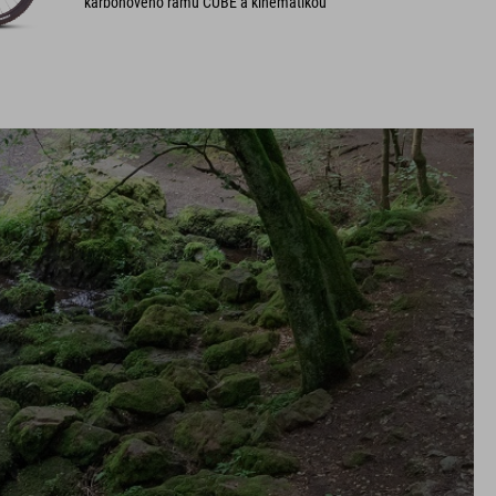
karbónového rámu CUBE a kinematikou