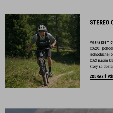
STEREO 
Vďaka prémio
C:62®, pohod
jednoduchej o
C:62 naším kl
ktorý sa dosta
ZOBRAZIŤ VŠ