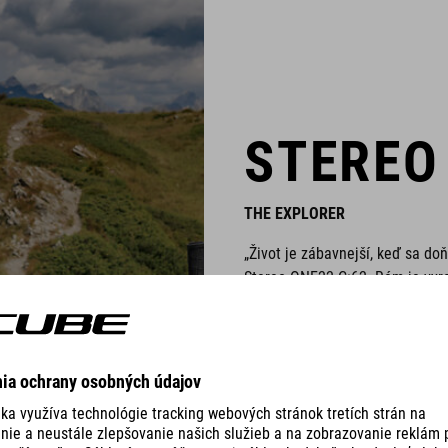
STEREO
THE EXPLORER
„Život je zábavnejší, keď sa do
Stereo ONE22 C:62. Rám je vyr
skvele vyzerajúci, pričom sta
radu Stereo ONE22 a poskytuje j
obzory...