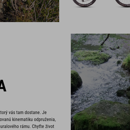
A
 ktorý vás tam dostane. Je
ikovanú kinematiku odpruženia,
uralového rámu. Chyťte život