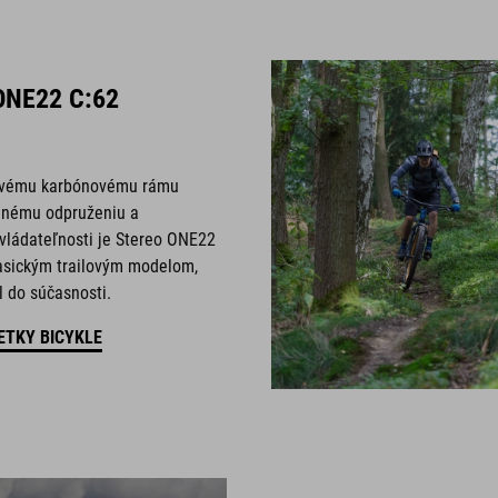
ONE22 C:62
vému karbónovému rámu
lnému odpruženiu a
vládateľnosti je Stereo ONE22
asickým trailovým modelom,
l do súčasnosti.
ETKY BICYKLE