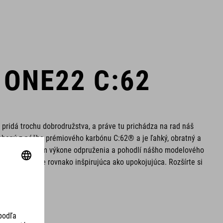
 ONE22 C:62
ň pridá trochu dobrodružstva, a práve tu prichádza na rad náš
obený z nášho prémiového karbónu C:62® a je ľahký, obratný a
via na povestnom výkone odpruženia a pohodlí nášho modelového
azdu, ktorá je rovnako inšpirujúca ako upokojujúca. Rozšírte si