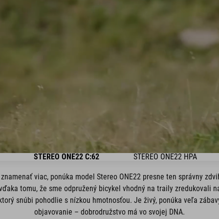
STEREO ONE22 C:62
STEREO ONE22 HPA
 znamenať viac, ponúka model Stereo ONE22 presne ten správny zdvih
e vďaka tomu, že sme odpružený bicykel vhodný na traily zredukovali na
 ktorý snúbi pohodlie s nízkou hmotnosťou. Je živý, ponúka veľa zábav
objavovanie – dobrodružstvo má vo svojej DNA.