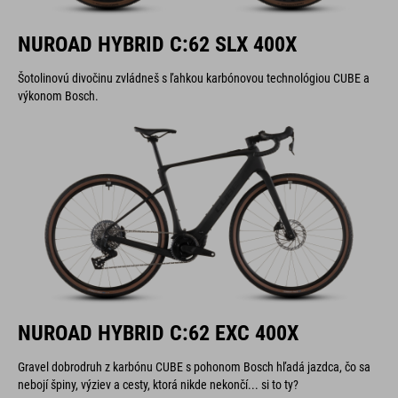
NUROAD HYBRID C:62 SLX 400X
Šotolinovú divočinu zvládneš s ľahkou karbónovou technológiou CUBE a
výkonom Bosch.
NUROAD HYBRID C:62 EXC 400X
Gravel dobrodruh z karbónu CUBE s pohonom Bosch hľadá jazdca, čo sa
nebojí špiny, výziev a cesty, ktorá nikde nekončí... si to ty?