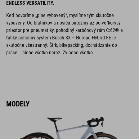
ENDLESS VERSATILITY.
Keď hovoríme „plne vybavený“, myslíme tým skutočne
vybavený. Od blatníkov a nosiča batožiny až po veľkorysý
priestor pre pneumatiky, pohodlný karbónový rám C:62® a
ľahký pohonný systém Bosch SX – Nuroad Hybrid FE je
skutočne všestranný. Štrk, bikepacking, dochádzanie do
práce... alebo všetko naraz. Zvládne všetko.
MODELY