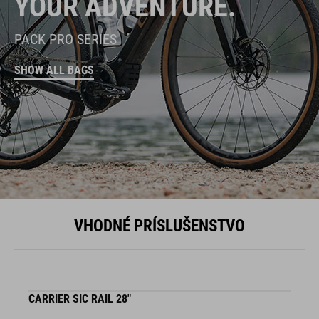
YOUR ADVENTURE.
PACK PRO SERIES
SHOW ALL BAGS
VHODNÉ PRÍSLUŠENSTVO
CARRIER SIC RAIL 28"
F