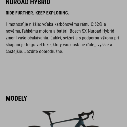
NUROAD HYBRID
RIDE FURTHER. KEEP EXPLORING.
Hmotnosť je nižšia: vďaka karbónovému rámu C:62® a
novému, ľahkému motoru a batérii Bosch SX Nuroad Hybrid
zmení vaše očakávania. Ľahký, svižný a s podporou výkonu pri
šliapaní je to gravel bike, ktorý vás dostane ďalej, vyššie a
častejšie. Jazdite dobrodružne.
MODELY