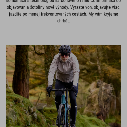
kombinácii s technológiou karbónového rámu CUBE prináša do
objavovania šotoliny nové výhody. Vyrazte von, objavujte viac,
jazdite po menej frekventovaných cestách. My vám kryjeme
chrbát.