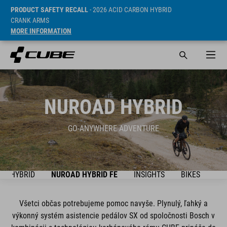
PRODUCT SAFETY RECALL
- 2026 ACID CARBON HYBRID
CRANK ARMS
MORE INFORMATION
NUROAD HYBRID
GO-ANYWHERE ADVENTURE
AD HYBRID
NUROAD HYBRID FE
INSIGHTS
BIKES
SU
Všetci občas potrebujeme pomoc navyše. Plynulý, ľahký a
výkonný systém asistencie pedálov SX od spoločnosti Bosch v