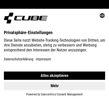
ABOUT US
EXPLORE
IMPRINT
PRIVACY
EU DATA ACT
PRESS
B2B
GERMANY
FRANÇAIS
© 2026
Paramètres de confidentialité