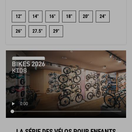
12"
14"
16"
18"
20"
24"
26"
27.5"
29"
LA SÉRIE DES VÉLOS POUR ENFANTS